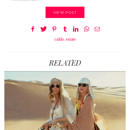
VIEW POST
caldo
,
estate
RELATED