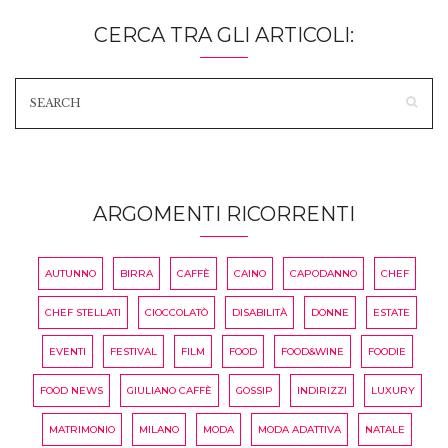
CERCA TRA GLI ARTICOLI:
ARGOMENTI RICORRENTI
AUTUNNO
BIRRA
CAFFÈ
CAINO
CAPODANNO
CHEF
CHEF STELLATI
CIOCCOLATÒ
DISABILITÀ
DONNE
ESTATE
EVENTI
FESTIVAL
FILM
FOOD
FOOD&WINE
FOODIE
FOOD NEWS
GIULIANO CAFFÈ
GOSSIP
INDIRIZZI
LUXURY
MATRIMONIO
MILANO
MODA
MODA ADATTIVA
NATALE