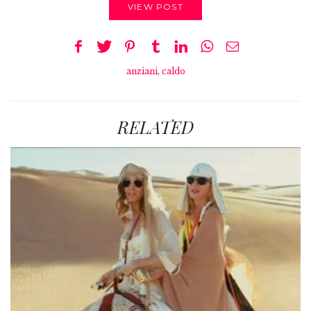
VIEW POST
anziani
,
caldo
RELATED