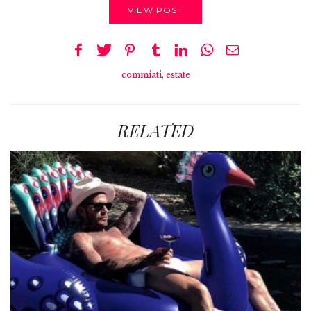
VIEW POST
commiati
,
estate
RELATED