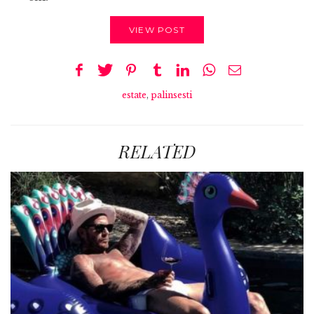
VIEW POST
estate
,
palinsesti
RELATED