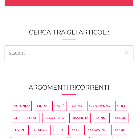
CERCA TRA GLI ARTICOLI:
ARGOMENTI RICORRENTI
AUTUNNO
BIRRA
CAFFÈ
CAINO
CAPODANNO
CHEF
CHEF STELLATI
CIOCCOLATÒ
DISABILITÀ
DONNE
ESTATE
EVENTI
FESTIVAL
FILM
FOOD
FOOD&WINE
FOODIE