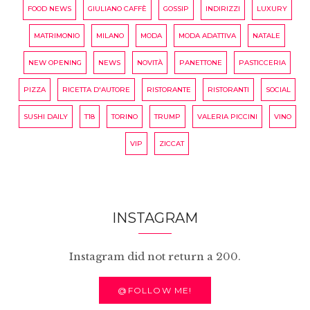
FOOD NEWS
GIULIANO CAFFÈ
GOSSIP
INDIRIZZI
LUXURY
MATRIMONIO
MILANO
MODA
MODA ADATTIVA
NATALE
NEW OPENING
NEWS
NOVITÀ
PANETTONE
PASTICCERIA
PIZZA
RICETTA D'AUTORE
RISTORANTE
RISTORANTI
SOCIAL
SUSHI DAILY
T18
TORINO
TRUMP
VALERIA PICCINI
VINO
VIP
ZICCAT
INSTAGRAM
Instagram did not return a 200.
@FOLLOW ME!