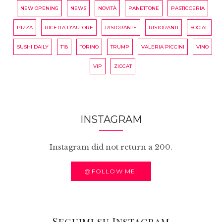
NEW OPENING
NEWS
NOVITÀ
PANETTONE
PASTICCERIA
PIZZA
RICETTA D'AUTORE
RISTORANTE
RISTORANTI
SOCIAL
SUSHI DAILY
T18
TORINO
TRUMP
VALERIA PICCINI
VINO
VIP
ZICCAT
INSTAGRAM
Instagram did not return a 200.
@FOLLOW ME!
Seguimi su Instagram