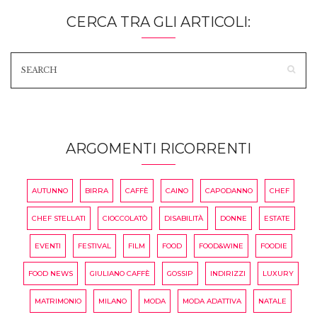
CERCA TRA GLI ARTICOLI:
ARGOMENTI RICORRENTI
AUTUNNO
BIRRA
CAFFÈ
CAINO
CAPODANNO
CHEF
CHEF STELLATI
CIOCCOLATÒ
DISABILITÀ
DONNE
ESTATE
EVENTI
FESTIVAL
FILM
FOOD
FOOD&WINE
FOODIE
FOOD NEWS
GIULIANO CAFFÈ
GOSSIP
INDIRIZZI
LUXURY
MATRIMONIO
MILANO
MODA
MODA ADATTIVA
NATALE