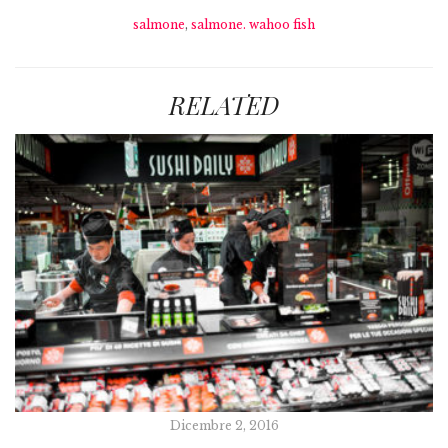
salmone
,
salmone. wahoo fish
RELATED
Dicembre 2, 2016