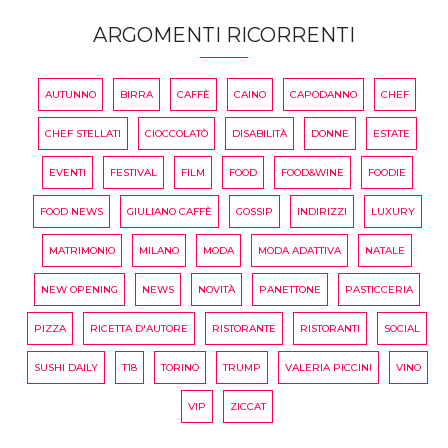
ARGOMENTI RICORRENTI
AUTUNNO
BIRRA
CAFFÈ
CAINO
CAPODANNO
CHEF
CHEF STELLATI
CIOCCOLATÒ
DISABILITÀ
DONNE
ESTATE
EVENTI
FESTIVAL
FILM
FOOD
FOOD&WINE
FOODIE
FOOD NEWS
GIULIANO CAFFÈ
GOSSIP
INDIRIZZI
LUXURY
MATRIMONIO
MILANO
MODA
MODA ADATTIVA
NATALE
NEW OPENING
NEWS
NOVITÀ
PANETTONE
PASTICCERIA
PIZZA
RICETTA D'AUTORE
RISTORANTE
RISTORANTI
SOCIAL
SUSHI DAILY
T18
TORINO
TRUMP
VALERIA PICCINI
VINO
VIP
ZICCAT