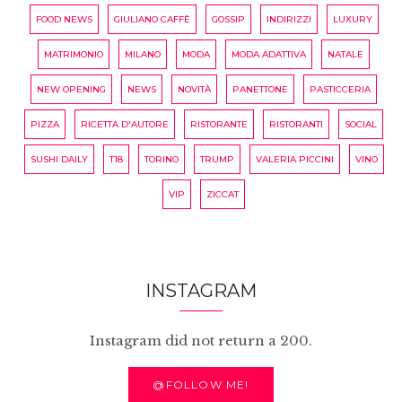
FOOD NEWS
GIULIANO CAFFÈ
GOSSIP
INDIRIZZI
LUXURY
MATRIMONIO
MILANO
MODA
MODA ADATTIVA
NATALE
NEW OPENING
NEWS
NOVITÀ
PANETTONE
PASTICCERIA
PIZZA
RICETTA D'AUTORE
RISTORANTE
RISTORANTI
SOCIAL
SUSHI DAILY
T18
TORINO
TRUMP
VALERIA PICCINI
VINO
VIP
ZICCAT
INSTAGRAM
Instagram did not return a 200.
@FOLLOW ME!