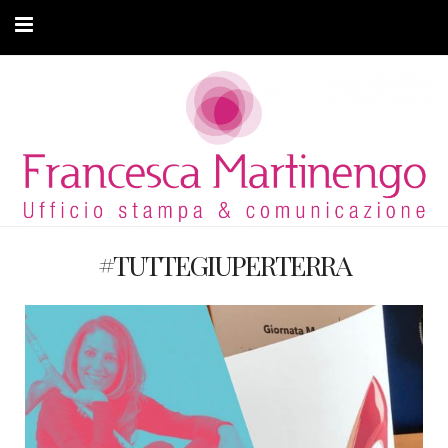
CHI SONO
CLIENTI
ARTICOLI
MODA ADATTIVA
#TUTTEGIUPERTERRA
CONTATTI
PRIVACY