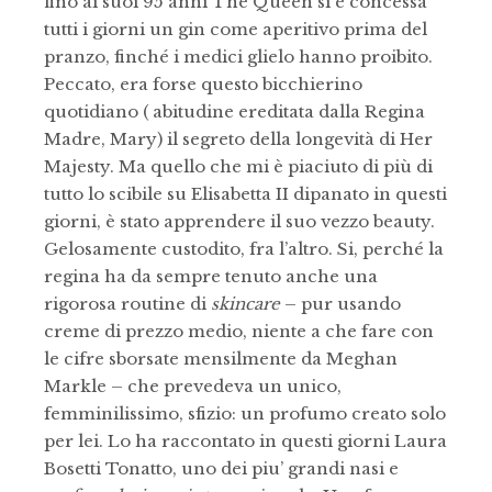
fino ai suoi 95 anni The Queen si è concessa
tutti i giorni un gin come aperitivo prima del
pranzo, finché i medici glielo hanno proibito.
Peccato, era forse questo bicchierino
quotidiano ( abitudine ereditata dalla Regina
Madre, Mary) il segreto della longevità di Her
Majesty. Ma quello che mi è piaciuto di più di
tutto lo scibile su Elisabetta II dipanato in questi
giorni, è stato apprendere il suo vezzo beauty.
Gelosamente custodito, fra l’altro. Si, perché la
regina ha da sempre tenuto anche una
rigorosa routine di
skincare
– pur usando
creme di prezzo medio, niente a che fare con
le cifre sborsate mensilmente da Meghan
Markle – che prevedeva un unico,
femminilissimo, sfizio: un profumo creato solo
per lei. Lo ha raccontato in questi giorni Laura
Bosetti Tonatto, uno dei piu’ grandi nasi e