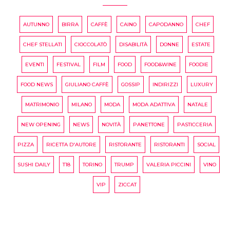
AUTUNNO
BIRRA
CAFFÈ
CAINO
CAPODANNO
CHEF
CHEF STELLATI
CIOCCOLATÒ
DISABILITÀ
DONNE
ESTATE
EVENTI
FESTIVAL
FILM
FOOD
FOOD&WINE
FOODIE
FOOD NEWS
GIULIANO CAFFÈ
GOSSIP
INDIRIZZI
LUXURY
MATRIMONIO
MILANO
MODA
MODA ADATTIVA
NATALE
NEW OPENING
NEWS
NOVITÀ
PANETTONE
PASTICCERIA
PIZZA
RICETTA D'AUTORE
RISTORANTE
RISTORANTI
SOCIAL
SUSHI DAILY
T18
TORINO
TRUMP
VALERIA PICCINI
VINO
VIP
ZICCAT