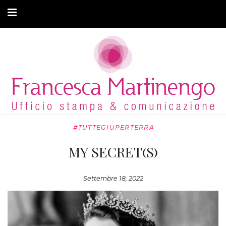
CHI SONO
CLIENTI
ARTICOLI
MODA ADATTIVA
#TUTTEGIUPERTERRA
CONTATTI
MY SECRET(S)
PRIVACY
Settembre 18, 2022