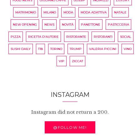
FOOD NEWS
GIULIANO CAFFÈ
GOSSIP
INDIRIZZI
LUXURY
MATRIMONIO
MILANO
MODA
MODA ADATTIVA
NATALE
NEW OPENING
NEWS
NOVITÀ
PANETTONE
PASTICCERIA
PIZZA
RICETTA D'AUTORE
RISTORANTE
RISTORANTI
SOCIAL
SUSHI DAILY
T18
TORINO
TRUMP
VALERIA PICCINI
VINO
VIP
ZICCAT
INSTAGRAM
Instagram did not return a 200.
@FOLLOW ME!