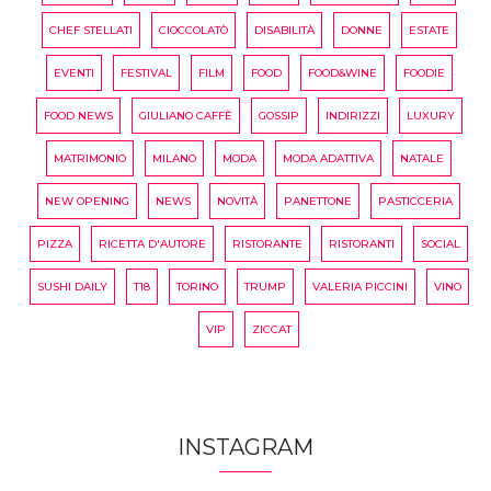
CHEF STELLATI
CIOCCOLATÒ
DISABILITÀ
DONNE
ESTATE
EVENTI
FESTIVAL
FILM
FOOD
FOOD&WINE
FOODIE
FOOD NEWS
GIULIANO CAFFÈ
GOSSIP
INDIRIZZI
LUXURY
MATRIMONIO
MILANO
MODA
MODA ADATTIVA
NATALE
NEW OPENING
NEWS
NOVITÀ
PANETTONE
PASTICCERIA
PIZZA
RICETTA D'AUTORE
RISTORANTE
RISTORANTI
SOCIAL
SUSHI DAILY
T18
TORINO
TRUMP
VALERIA PICCINI
VINO
VIP
ZICCAT
INSTAGRAM