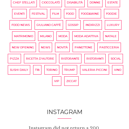
CHEF STELLATI
CIOCCOLATÒ
DISABILITÀ
DONNE
ESTATE
EVENTI
FESTIVAL
FILM
FOOD
FOOD&WINE
FOODIE
FOOD NEWS
GIULIANO CAFFÈ
GOSSIP
INDIRIZZI
LUXURY
MATRIMONIO
MILANO
MODA
MODA ADATTIVA
NATALE
NEW OPENING
NEWS
NOVITÀ
PANETTONE
PASTICCERIA
PIZZA
RICETTA D'AUTORE
RISTORANTE
RISTORANTI
SOCIAL
SUSHI DAILY
T18
TORINO
TRUMP
VALERIA PICCINI
VINO
VIP
ZICCAT
INSTAGRAM
Instagram did not return a 200.