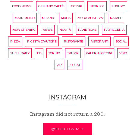
FOOD NEWS
GIULIANO CAFFÈ
GOSSIP
INDIRIZZI
LUXURY
MATRIMONIO
MILANO
MODA
MODA ADATTIVA
NATALE
NEW OPENING
NEWS
NOVITÀ
PANETTONE
PASTICCERIA
PIZZA
RICETTA D'AUTORE
RISTORANTE
RISTORANTI
SOCIAL
SUSHI DAILY
T18
TORINO
TRUMP
VALERIA PICCINI
VINO
VIP
ZICCAT
INSTAGRAM
Instagram did not return a 200.
@FOLLOW ME!