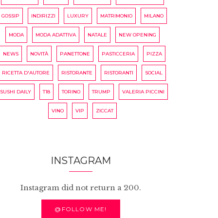
GOSSIP
INDIRIZZI
LUXURY
MATRIMONIO
MILANO
MODA
MODA ADATTIVA
NATALE
NEW OPENING
NEWS
NOVITÀ
PANETTONE
PASTICCERIA
PIZZA
RICETTA D'AUTORE
RISTORANTE
RISTORANTI
SOCIAL
SUSHI DAILY
T18
TORINO
TRUMP
VALERIA PICCINI
VINO
VIP
ZICCAT
INSTAGRAM
Instagram did not return a 200.
@FOLLOW ME!