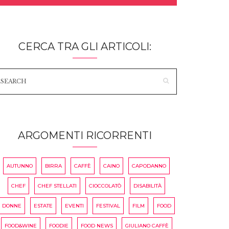
CERCA TRA GLI ARTICOLI:
ARGOMENTI RICORRENTI
AUTUNNO
BIRRA
CAFFÈ
CAINO
CAPODANNO
CHEF
CHEF STELLATI
CIOCCOLATÒ
DISABILITÀ
DONNE
ESTATE
EVENTI
FESTIVAL
FILM
FOOD
FOOD&WINE
FOODIE
FOOD NEWS
GIULIANO CAFFÈ