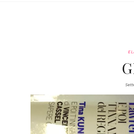
EL
G
Sett