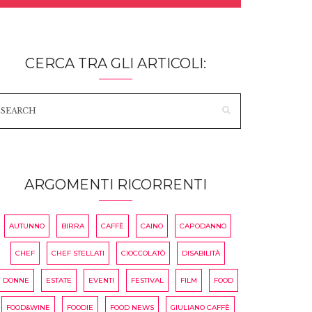
CERCA TRA GLI ARTICOLI:
ARGOMENTI RICORRENTI
AUTUNNO
BIRRA
CAFFÈ
CAINO
CAPODANNO
CHEF
CHEF STELLATI
CIOCCOLATÒ
DISABILITÀ
DONNE
ESTATE
EVENTI
FESTIVAL
FILM
FOOD
FOOD&WINE
FOODIE
FOOD NEWS
GIULIANO CAFFÈ