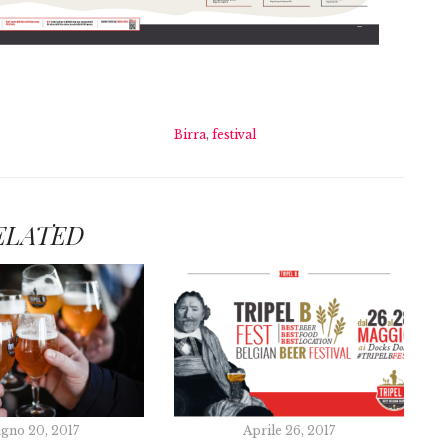
Birra
,
festival
ELATED
gno 20, 2017
Aprile 26, 2017