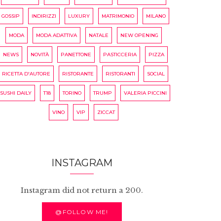
GOSSIP
INDIRIZZI
LUXURY
MATRIMONIO
MILANO
MODA
MODA ADATTIVA
NATALE
NEW OPENING
NEWS
NOVITÀ
PANETTONE
PASTICCERIA
PIZZA
RICETTA D'AUTORE
RISTORANTE
RISTORANTI
SOCIAL
SUSHI DAILY
T18
TORINO
TRUMP
VALERIA PICCINI
VINO
VIP
ZICCAT
INSTAGRAM
Instagram did not return a 200.
@FOLLOW ME!