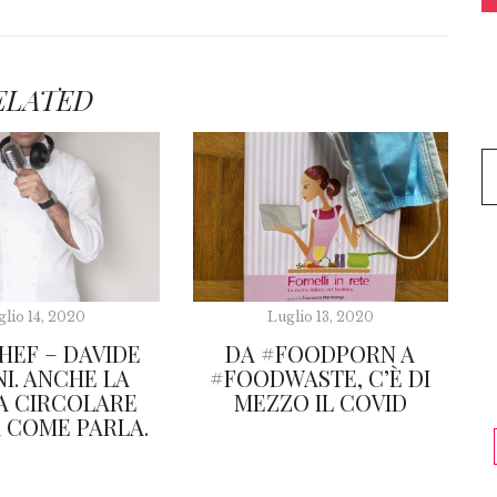
ELATED
glio 14, 2020
Luglio 13, 2020
EF – DAVIDE
DA #FOODPORN A
I. ANCHE LA
#FOODWASTE, C’È DI
A CIRCOLARE
MEZZO IL COVID
 COME PARLA.