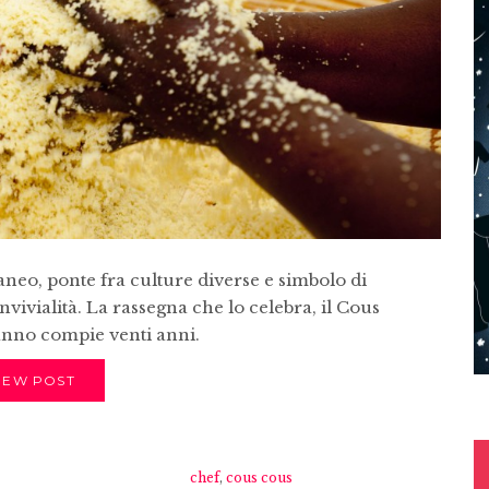
aneo, ponte fra culture diverse e simbolo di
nvivialità. La rassegna che lo celebra, il Cous
’anno compie venti anni.
IEW POST
chef
,
cous cous