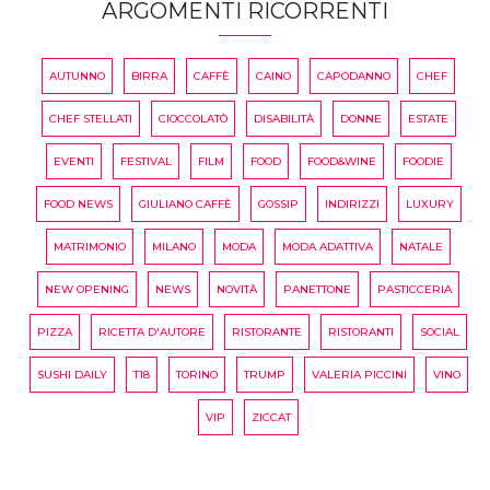
ARGOMENTI RICORRENTI
AUTUNNO
BIRRA
CAFFÈ
CAINO
CAPODANNO
CHEF
CHEF STELLATI
CIOCCOLATÒ
DISABILITÀ
DONNE
ESTATE
EVENTI
FESTIVAL
FILM
FOOD
FOOD&WINE
FOODIE
FOOD NEWS
GIULIANO CAFFÈ
GOSSIP
INDIRIZZI
LUXURY
MATRIMONIO
MILANO
MODA
MODA ADATTIVA
NATALE
NEW OPENING
NEWS
NOVITÀ
PANETTONE
PASTICCERIA
PIZZA
RICETTA D'AUTORE
RISTORANTE
RISTORANTI
SOCIAL
SUSHI DAILY
T18
TORINO
TRUMP
VALERIA PICCINI
VINO
VIP
ZICCAT