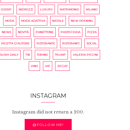
GOSSIP
INDIRIZZI
LUXURY
MATRIMONIO
MILANO
MODA
MODA ADATTIVA
NATALE
NEW OPENING
NEWS
NOVITÀ
PANETTONE
PASTICCERIA
PIZZA
RICETTA D'AUTORE
RISTORANTE
RISTORANTI
SOCIAL
SUSHI DAILY
T18
TORINO
TRUMP
VALERIA PICCINI
VINO
VIP
ZICCAT
INSTAGRAM
Instagram did not return a 200.
@FOLLOW ME!