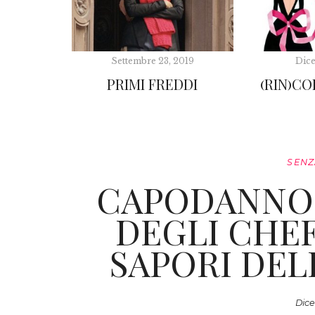
Settembre 23, 2019
Dice
PRIMI FREDDI
(RIN)CO
SENZ
CAPODANNO:
DEGLI CHE
SAPORI DEL
Dice