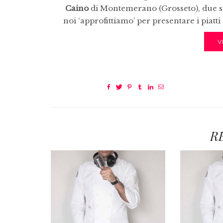
Caino
di Montemerano (Grosseto), due s
noi ‘approfittiamo’ per presentare i piatt
V
R