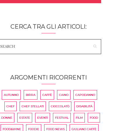
CERCA TRA GLI ARTICOLI:
ARGOMENTI RICORRENTI
AUTUNNO
BIRRA
CAFFÈ
CAINO
CAPODANNO
CHEF
CHEF STELLATI
CIOCCOLATÒ
DISABILITÀ
DONNE
ESTATE
EVENTI
FESTIVAL
FILM
FOOD
FOOD&WINE
FOODIE
FOOD NEWS
GIULIANO CAFFÈ