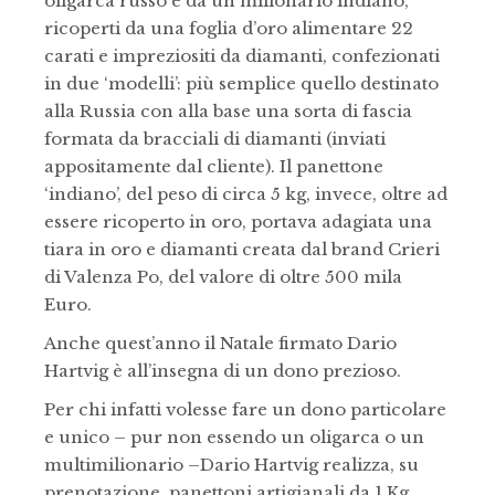
oligarca russo e da un milionario indiano,
ricoperti da una foglia d’oro alimentare 22
carati e impreziositi da diamanti, confezionati
in due ‘modelli’: più semplice quello destinato
alla Russia con alla base una sorta di fascia
formata da bracciali di diamanti (inviati
appositamente dal cliente). Il panettone
‘indiano’, del peso di circa 5 kg, invece, oltre ad
essere ricoperto in oro, portava adagiata una
tiara in oro e diamanti creata dal brand Crieri
di Valenza Po, del valore di oltre 500 mila
Euro.
Anche quest’anno il Natale firmato Dario
Hartvig è all’insegna di un dono prezioso.
Per chi infatti volesse fare un dono particolare
e unico – pur non essendo un oligarca o un
multimilionario –Dario Hartvig realizza, su
prenotazione, panettoni artigianali da 1 Kg,