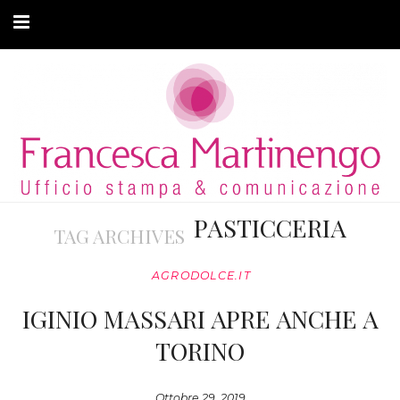
CHI SONO
CLIENTI
ARTICOLI
MODA ADATTIVA
PASTICCERIA
TAG ARCHIVES
CONTATTI
AGRODOLCE.IT
PRIVACY
IGINIO MASSARI APRE ANCHE A
TORINO
Ottobre 29, 2019