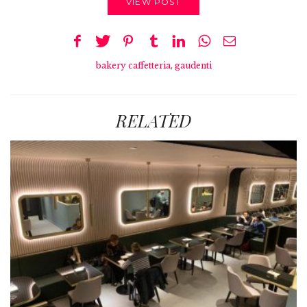
VIEW POST
bakery caffetteria
,
gaudenti
RELATED