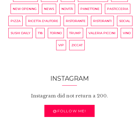
NEW OPENING
NEWS
NOVITÀ
PANETTONE
PASTICCERIA
PIZZA
RICETTA D'AUTORE
RISTORANTE
RISTORANTI
SOCIAL
SUSHI DAILY
T18
TORINO
TRUMP
VALERIA PICCINI
VINO
VIP
ZICCAT
INSTAGRAM
Instagram did not return a 200.
@FOLLOW ME!