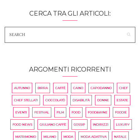
CERCA TRA GLI ARTICOLI:
ARGOMENTI RICORRENTI
AUTUNNO
BIRRA
CAFFÈ
CAINO
CAPODANNO
CHEF
CHEF STELLATI
CIOCCOLATÒ
DISABILITÀ
DONNE
ESTATE
EVENTI
FESTIVAL
FILM
FOOD
FOOD&WINE
FOODIE
FOOD NEWS
GIULIANO CAFFÈ
GOSSIP
INDIRIZZI
LUXURY
MATRIMONIO
MILANO
MODA
MODA ADATTIVA
NATALE