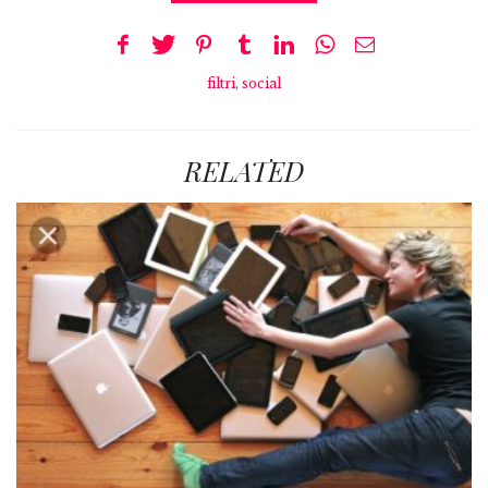
filtri
,
social
RELATED