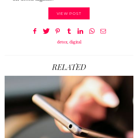
VIEW POST
detox
,
digital
RELATED