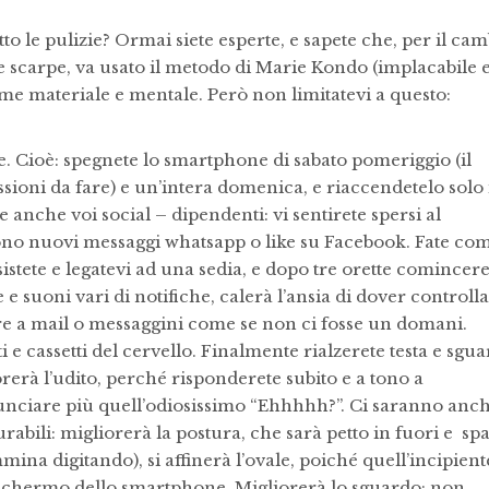
o le pulizie? Ormai siete esperte, e sapete che, per il cam
 e scarpe, va usato il metodo di Marie Kondo (implacabile 
ieme materiale e mentale. Però non limitatevi a questo:
. Cioè: spegnete lo smartphone di sabato pomeriggio (il
ioni da fare) e un’intera domenica, e riaccendetelo solo 
e anche voi social – dipendenti: vi sentirete spersi al
sono nuovi messaggi whatsapp o like su Facebook. Fate co
resistete e legatevi ad una sedia, e dopo tre orette comincer
 suoni vari di notifiche, calerà l’ansia di dover controll
re a mail o messaggini come se non ci fosse un domani.
ti e cassetti del cervello. Finalmente rialzerete testa e sgu
rerà l’udito, perché risponderete subito e a tono a
nunciare più quell’odiosissimo “Ehhhhh?”. Ci saranno anc
urabili: migliorerà la postura, che sarà petto in fuori e spa
mina digitando), si affinerà l’ovale, poiché quell’incipient
o schermo dello smartphone. Migliorerà lo sguardo: non