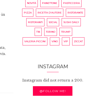
NOVITÀ
PANETTONE
PASTICCERIA
PIZZA
RICETTA D'AUTORE
RISTORANTE
 in
RISTORANTI
SOCIAL
SUSHI DAILY
T18
TORINO
TRUMP
VALERIA PICCINI
VINO
VIP
ZICCAT
ta,
vis.
INSTAGRAM
Instagram did not return a 200.
@FOLLOW ME!