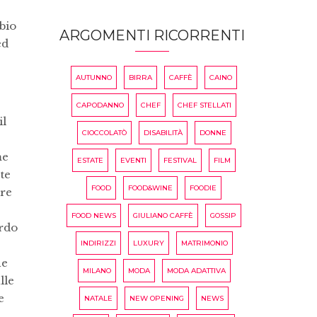
bio
ARGOMENTI RICORRENTI
ed
AUTUNNO
BIRRA
CAFFÈ
CAINO
CAPODANNO
CHEF
CHEF STELLATI
il
CIOCCOLATÒ
DISABILITÀ
DONNE
me
ESTATE
EVENTI
FESTIVAL
FILM
ete
FOOD
FOOD&WINE
FOODIE
are
FOOD NEWS
GIULIANO CAFFÈ
GOSSIP
ardo
INDIRIZZI
LUXURY
MATRIMONIO
he
MILANO
MODA
MODA ADATTIVA
lle
e
NATALE
NEW OPENING
NEWS