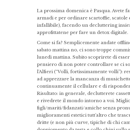
La prossima domenica è Pasqua. Avete fatt
armadi e per ordinare scartoffie, scatole
infallibile), facendo un decluttering ins
approfittatene per fare un detox digitale.
Come si fa? Semplicemente andate offline
sabato mattina no, ci sono troppe commiss
lunedì mattina. Subito scoprirete di esser
pensiero di non poter controllare se ci 
l’Alfieri (“Volli, fortissimamente volli”): 
ad apprezzare la mancanza di musichette e
continuamente il cellulare e di risponde
Risultato: in generale, declutterete casset
e rivedrete il mondo intorno a voi. Miglio
figli/mariti/fidanzati/amiche senza pro
miglioramenti estetici tutt’altro che trasc
dritte (e non più curve, tipiche di chi cam
doppiomento da testa e collo chini sull