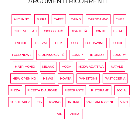
ARGOMENTI RICORRENTI
AUTUNNO
BIRRA
CAFFÈ
CAINO
CAPODANNO
CHEF
CHEF STELLATI
CIOCCOLATÒ
DISABILITÀ
DONNE
ESTATE
EVENTI
FESTIVAL
FILM
FOOD
FOOD&WINE
FOODIE
FOOD NEWS
GIULIANO CAFFÈ
GOSSIP
INDIRIZZI
LUXURY
MATRIMONIO
MILANO
MODA
MODA ADATTIVA
NATALE
NEW OPENING
NEWS
NOVITÀ
PANETTONE
PASTICCERIA
PIZZA
RICETTA D'AUTORE
RISTORANTE
RISTORANTI
SOCIAL
SUSHI DAILY
T18
TORINO
TRUMP
VALERIA PICCINI
VINO
VIP
ZICCAT