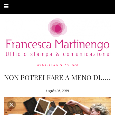
CHI SONO
CLIENTI
ARTICOLI
MODA ADATTIVA
#TUTTEGIUPERTERRA
CONTATTI
NON POTREI FARE A MENO DI…..
PRIVACY
Luglio 26, 2019