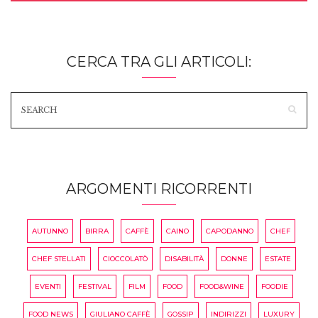
CERCA TRA GLI ARTICOLI:
ARGOMENTI RICORRENTI
AUTUNNO
BIRRA
CAFFÈ
CAINO
CAPODANNO
CHEF
CHEF STELLATI
CIOCCOLATÒ
DISABILITÀ
DONNE
ESTATE
EVENTI
FESTIVAL
FILM
FOOD
FOOD&WINE
FOODIE
FOOD NEWS
GIULIANO CAFFÈ
GOSSIP
INDIRIZZI
LUXURY