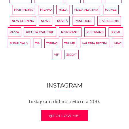
MATRIMONIO
MILANO
MODA
MODA ADATTIVA
NATALE
NEW OPENING
NEWS
NOVITÀ
PANETTONE
PASTICCERIA
PIZZA
RICETTA D'AUTORE
RISTORANTE
RISTORANTI
SOCIAL
SUSHI DAILY
T18
TORINO
TRUMP
VALERIA PICCINI
VINO
VIP
ZICCAT
INSTAGRAM
Instagram did not return a 200.
@FOLLOW ME!