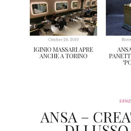
Ottobre 29, 2019
Nove
IGINIO MASSARI APRE
ANSA
ANCHE A TORINO
PANETT
‘P
SENZ
ANSA – CRE
DI LUSSO