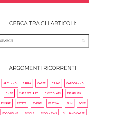
CERCA TRA GLI ARTICOLI:
ARGOMENTI RICORRENTI
AUTUNNO
BIRRA
CAFFÈ
CAINO
CAPODANNO
CHEF
CHEF STELLATI
CIOCCOLATÒ
DISABILITÀ
DONNE
ESTATE
EVENTI
FESTIVAL
FILM
FOOD
FOOD&WINE
FOODIE
FOOD NEWS
GIULIANO CAFFÈ