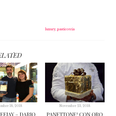
luxury
,
pasticceria
ELATED
mbre 18, 2018
Novembre 23, 2018
EEJAY – DARIO
PANETTONE² CON ORO