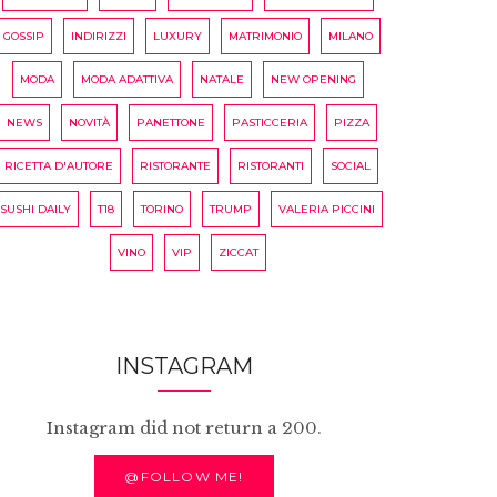
GOSSIP
INDIRIZZI
LUXURY
MATRIMONIO
MILANO
MODA
MODA ADATTIVA
NATALE
NEW OPENING
NEWS
NOVITÀ
PANETTONE
PASTICCERIA
PIZZA
RICETTA D'AUTORE
RISTORANTE
RISTORANTI
SOCIAL
SUSHI DAILY
T18
TORINO
TRUMP
VALERIA PICCINI
VINO
VIP
ZICCAT
INSTAGRAM
Instagram did not return a 200.
@FOLLOW ME!