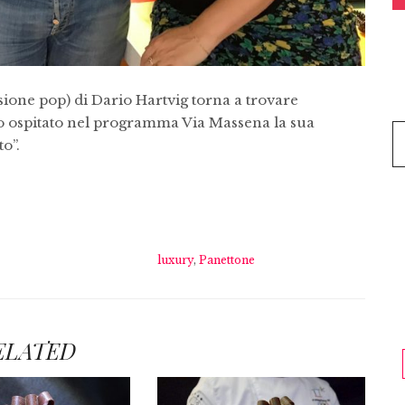
sione pop) di Dario Hartvig torna a trovare
no ospitato nel programma Via Massena la sua
o”.
luxury
,
Panettone
ELATED