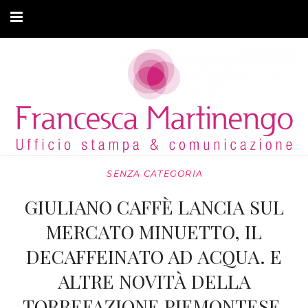
CHI SONO
CLIENTI
ARTICOLI
MODA ADATTIVA
SENZA CATEGORIA
CONTATTI
GIULIANO CAFFÈ LANCIA SUL
PRIVACY
MERCATO MINUETTO, IL
DECAFFEINATO AD ACQUA. E
ALTRE NOVITÀ DELLA
TORREFAZIONE PIEMONTESE.