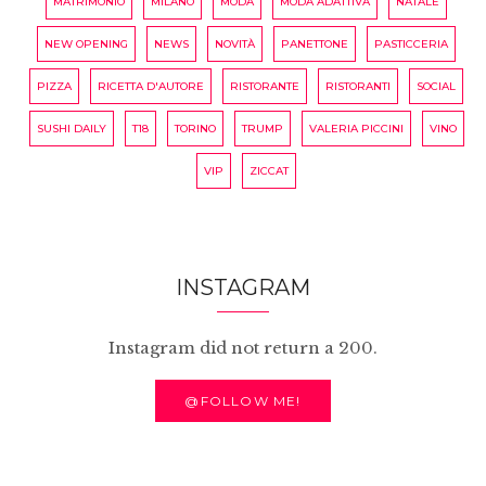
MATRIMONIO
MILANO
MODA
MODA ADATTIVA
NATALE
NEW OPENING
NEWS
NOVITÀ
PANETTONE
PASTICCERIA
PIZZA
RICETTA D'AUTORE
RISTORANTE
RISTORANTI
SOCIAL
SUSHI DAILY
T18
TORINO
TRUMP
VALERIA PICCINI
VINO
VIP
ZICCAT
INSTAGRAM
Instagram did not return a 200.
@FOLLOW ME!