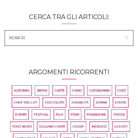
CERCA TRA GLI ARTICOLI:
ARGOMENTI RICORRENTI
AUTUNNO
BIRRA
CAFFÈ
CAINO
CAPODANNO
CHEF
CHEF STELLATI
CIOCCOLATÒ
DISABILITÀ
DONNE
ESTATE
EVENTI
FESTIVAL
FILM
FOOD
FOOD&WINE
FOODIE
FOOD NEWS
GIULIANO CAFFÈ
GOSSIP
INDIRIZZI
LUXURY