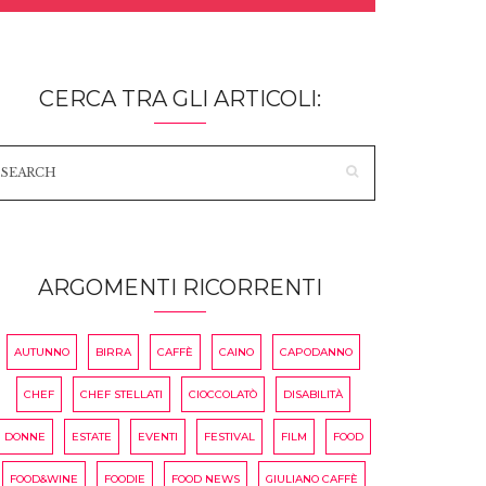
CERCA TRA GLI ARTICOLI:
ARGOMENTI RICORRENTI
AUTUNNO
BIRRA
CAFFÈ
CAINO
CAPODANNO
CHEF
CHEF STELLATI
CIOCCOLATÒ
DISABILITÀ
DONNE
ESTATE
EVENTI
FESTIVAL
FILM
FOOD
FOOD&WINE
FOODIE
FOOD NEWS
GIULIANO CAFFÈ