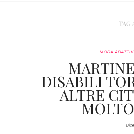
TAG 
MODA ADATTIV
MARTINE
DISABILI TO
ALTRE CI
MOLTO 
Dice