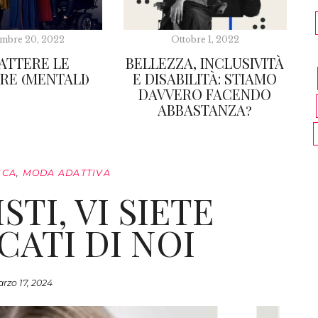
mbre 20, 2022
Ottobre 1, 2022
ATTERE LE
BELLEZZA, INCLUSIVITÀ
RE (MENTALI)
E DISABILITÀ: STIAMO
DAVVERO FACENDO
ABBASTANZA?
ICA
,
MODA ADATTIVA
STI, VI SIETE
CATI DI NOI
rzo 17, 2024