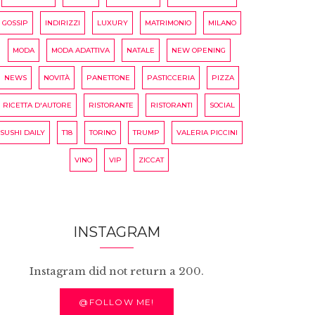
GOSSIP
INDIRIZZI
LUXURY
MATRIMONIO
MILANO
MODA
MODA ADATTIVA
NATALE
NEW OPENING
NEWS
NOVITÀ
PANETTONE
PASTICCERIA
PIZZA
RICETTA D'AUTORE
RISTORANTE
RISTORANTI
SOCIAL
SUSHI DAILY
T18
TORINO
TRUMP
VALERIA PICCINI
VINO
VIP
ZICCAT
INSTAGRAM
Instagram did not return a 200.
@FOLLOW ME!