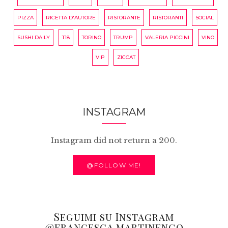
PIZZA
RICETTA D'AUTORE
RISTORANTE
RISTORANTI
SOCIAL
SUSHI DAILY
T18
TORINO
TRUMP
VALERIA PICCINI
VINO
VIP
ZICCAT
INSTAGRAM
Instagram did not return a 200.
@FOLLOW ME!
Seguimi su Instagram
@francesca.martinengo