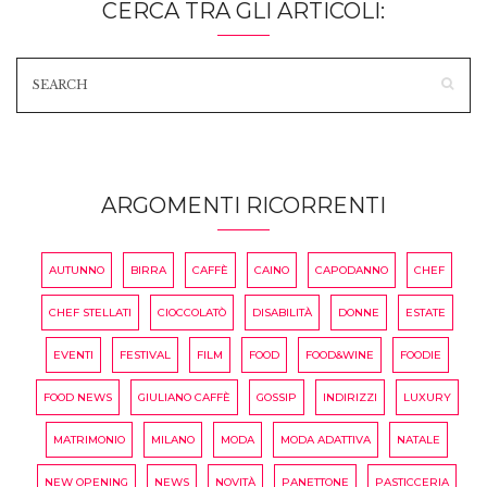
CERCA TRA GLI ARTICOLI:
ARGOMENTI RICORRENTI
AUTUNNO
BIRRA
CAFFÈ
CAINO
CAPODANNO
CHEF
CHEF STELLATI
CIOCCOLATÒ
DISABILITÀ
DONNE
ESTATE
EVENTI
FESTIVAL
FILM
FOOD
FOOD&WINE
FOODIE
FOOD NEWS
GIULIANO CAFFÈ
GOSSIP
INDIRIZZI
LUXURY
MATRIMONIO
MILANO
MODA
MODA ADATTIVA
NATALE
NEW OPENING
NEWS
NOVITÀ
PANETTONE
PASTICCERIA