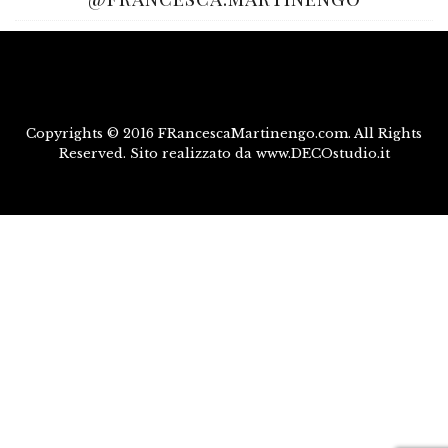
Copyrights © 2016 FRancescaMartinengo.com. All Rights
Reserved. Sito realizzato da www.DECOstudio.it