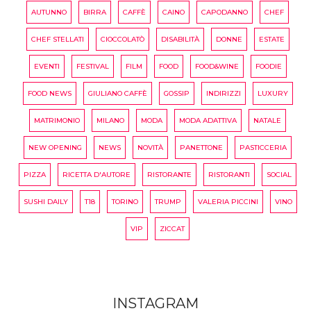
AUTUNNO
BIRRA
CAFFÈ
CAINO
CAPODANNO
CHEF
CHEF STELLATI
CIOCCOLATÒ
DISABILITÀ
DONNE
ESTATE
EVENTI
FESTIVAL
FILM
FOOD
FOOD&WINE
FOODIE
FOOD NEWS
GIULIANO CAFFÈ
GOSSIP
INDIRIZZI
LUXURY
MATRIMONIO
MILANO
MODA
MODA ADATTIVA
NATALE
NEW OPENING
NEWS
NOVITÀ
PANETTONE
PASTICCERIA
PIZZA
RICETTA D'AUTORE
RISTORANTE
RISTORANTI
SOCIAL
SUSHI DAILY
T18
TORINO
TRUMP
VALERIA PICCINI
VINO
VIP
ZICCAT
INSTAGRAM