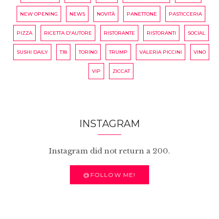
NEW OPENING
NEWS
NOVITÀ
PANETTONE
PASTICCERIA
PIZZA
RICETTA D'AUTORE
RISTORANTE
RISTORANTI
SOCIAL
SUSHI DAILY
T18
TORINO
TRUMP
VALERIA PICCINI
VINO
VIP
ZICCAT
INSTAGRAM
Instagram did not return a 200.
@FOLLOW ME!