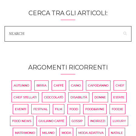
CERCA TRA GLI ARTICOLI:
ARGOMENTI RICORRENTI
AUTUNNO
BIRRA
CAFFÈ
CAINO
CAPODANNO
CHEF
CHEF STELLATI
CIOCCOLATÒ
DISABILITÀ
DONNE
ESTATE
EVENTI
FESTIVAL
FILM
FOOD
FOOD&WINE
FOODIE
FOOD NEWS
GIULIANO CAFFÈ
GOSSIP
INDIRIZZI
LUXURY
MATRIMONIO
MILANO
MODA
MODA ADATTIVA
NATALE