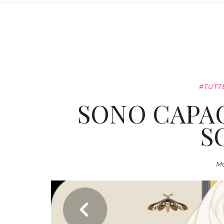
#TUTT
SONO CAPAC
S
Ma