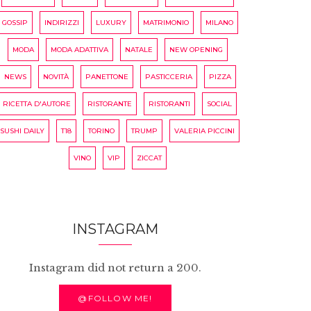
GOSSIP
INDIRIZZI
LUXURY
MATRIMONIO
MILANO
MODA
MODA ADATTIVA
NATALE
NEW OPENING
NEWS
NOVITÀ
PANETTONE
PASTICCERIA
PIZZA
RICETTA D'AUTORE
RISTORANTE
RISTORANTI
SOCIAL
SUSHI DAILY
T18
TORINO
TRUMP
VALERIA PICCINI
VINO
VIP
ZICCAT
INSTAGRAM
Instagram did not return a 200.
@FOLLOW ME!