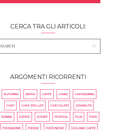
CERCA TRA GLI ARTICOLI:
ARGOMENTI RICORRENTI
AUTUNNO
BIRRA
CAFFÈ
CAINO
CAPODANNO
CHEF
CHEF STELLATI
CIOCCOLATÒ
DISABILITÀ
DONNE
ESTATE
EVENTI
FESTIVAL
FILM
FOOD
FOOD&WINE
FOODIE
FOOD NEWS
GIULIANO CAFFÈ