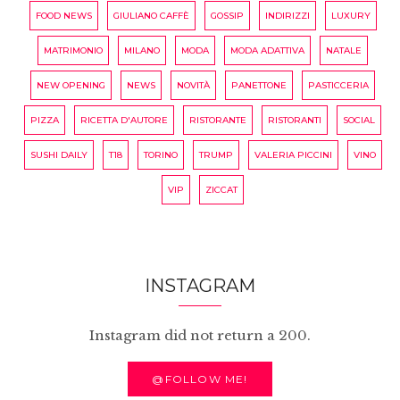
FOOD NEWS
GIULIANO CAFFÈ
GOSSIP
INDIRIZZI
LUXURY
MATRIMONIO
MILANO
MODA
MODA ADATTIVA
NATALE
NEW OPENING
NEWS
NOVITÀ
PANETTONE
PASTICCERIA
PIZZA
RICETTA D'AUTORE
RISTORANTE
RISTORANTI
SOCIAL
SUSHI DAILY
T18
TORINO
TRUMP
VALERIA PICCINI
VINO
VIP
ZICCAT
INSTAGRAM
Instagram did not return a 200.
@FOLLOW ME!