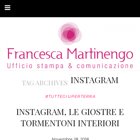
CHI SONO
CLIENTI
ARTICOLI
MODA ADATTIVA
INSTAGRAM
TAG ARCHIVES
CONTATTI
#TUTTEGIUPERTERRA
PRIVACY
INSTAGRAM, LE GIOSTRE E
TORMENTONI INTERIORI
Novembre 28, 2018