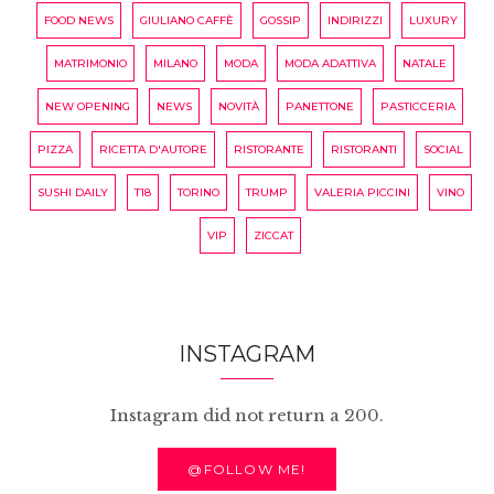
FOOD NEWS
GIULIANO CAFFÈ
GOSSIP
INDIRIZZI
LUXURY
MATRIMONIO
MILANO
MODA
MODA ADATTIVA
NATALE
NEW OPENING
NEWS
NOVITÀ
PANETTONE
PASTICCERIA
PIZZA
RICETTA D'AUTORE
RISTORANTE
RISTORANTI
SOCIAL
SUSHI DAILY
T18
TORINO
TRUMP
VALERIA PICCINI
VINO
VIP
ZICCAT
INSTAGRAM
Instagram did not return a 200.
@FOLLOW ME!