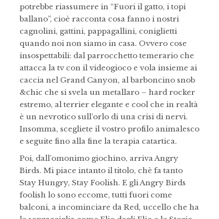
potrebbe riassumere in “Fuori il gatto, i topi
ballano”, cioè racconta cosa fanno i nostri
cagnolini, gattini, pappagallini, coniglietti
quando noi non siamo in casa. Ovvero cose
insospettabili: dal parrocchetto temerario che
attacca la tv con il videogioco e vola insieme ai
caccia nel Grand Canyon, al barboncino snob
&chic che si svela un metallaro – hard rocker
estremo, al terrier elegante e cool che in realtà
è un nevrotico sull’orlo di una crisi di nervi.
Insomma, scegliete il vostro profilo animalesco
e seguite fino alla fine la terapia catartica.
Poi, dall’omonimo giochino, arriva Angry
Birds. Mi piace intanto il titolo, chè fa tanto
Stay Hungry, Stay Foolish. E gli Angry Birds
foolish lo sono eccome, tutti fuori come
balconi, a incominciare da Red, uccello che ha