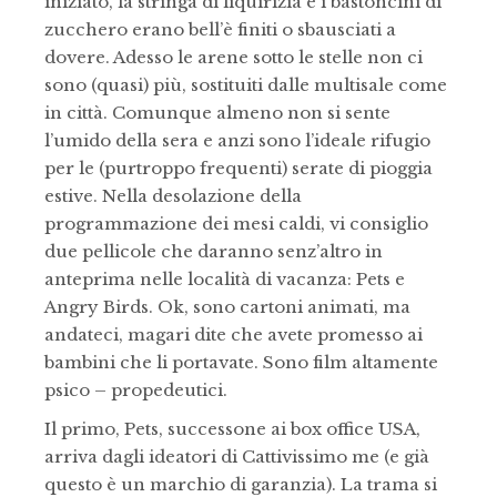
iniziato, la stringa di liquirizia e i bastoncini di
zucchero erano bell’è finiti o sbausciati a
dovere. Adesso le arene sotto le stelle non ci
sono (quasi) più, sostituiti dalle multisale come
in città. Comunque almeno non si sente
l’umido della sera e anzi sono l’ideale rifugio
per le (purtroppo frequenti) serate di pioggia
estive. Nella desolazione della
programmazione dei mesi caldi, vi consiglio
due pellicole che daranno senz’altro in
anteprima nelle località di vacanza: Pets e
Angry Birds. Ok, sono cartoni animati, ma
andateci, magari dite che avete promesso ai
bambini che li portavate. Sono film altamente
psico – propedeutici.
Il primo, Pets, successone ai box office USA,
arriva dagli ideatori di Cattivissimo me (e già
questo è un marchio di garanzia). La trama si