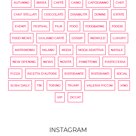
AUTUNNO
BIRRA
CAFFÈ
CAINO
CAPODANNO
CHEF
CHEF STELLATI
CIOCCOLATÒ
DISABILITÀ
DONNE
ESTATE
EVENTI
FESTIVAL
FILM
FOOD
FOOD&WINE
FOODIE
FOOD NEWS
GIULIANO CAFFÈ
GOSSIP
INDIRIZZI
LUXURY
MATRIMONIO
MILANO
MODA
MODA ADATTIVA
NATALE
NEW OPENING
NEWS
NOVITÀ
PANETTONE
PASTICCERIA
PIZZA
RICETTA D'AUTORE
RISTORANTE
RISTORANTI
SOCIAL
SUSHI DAILY
T18
TORINO
TRUMP
VALERIA PICCINI
VINO
VIP
ZICCAT
INSTAGRAM