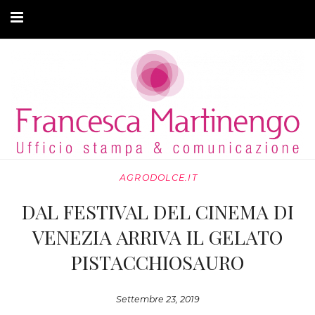
CHI SONO
CLIENTI
ARTICOLI
MODA ADATTIVA
AGRODOLCE.IT
CONTATTI
DAL FESTIVAL DEL CINEMA DI
PRIVACY
VENEZIA ARRIVA IL GELATO
PISTACCHIOSAURO
Settembre 23, 2019