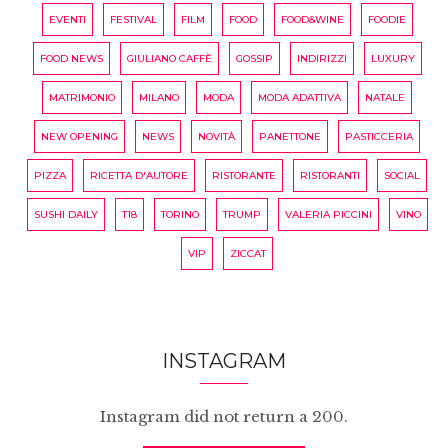
EVENTI
FESTIVAL
FILM
FOOD
FOOD&WINE
FOODIE
FOOD NEWS
GIULIANO CAFFÈ
GOSSIP
INDIRIZZI
LUXURY
MATRIMONIO
MILANO
MODA
MODA ADATTIVA
NATALE
NEW OPENING
NEWS
NOVITÀ
PANETTONE
PASTICCERIA
PIZZA
RICETTA D'AUTORE
RISTORANTE
RISTORANTI
SOCIAL
SUSHI DAILY
T18
TORINO
TRUMP
VALERIA PICCINI
VINO
VIP
ZICCAT
INSTAGRAM
Instagram did not return a 200.