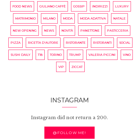
FOOD NEWS
GIULIANO CAFFÈ
GOSSIP
INDIRIZZI
LUXURY
MATRIMONIO
MILANO
MODA
MODA ADATTIVA
NATALE
NEW OPENING
NEWS
NOVITÀ
PANETTONE
PASTICCERIA
PIZZA
RICETTA D'AUTORE
RISTORANTE
RISTORANTI
SOCIAL
SUSHI DAILY
T18
TORINO
TRUMP
VALERIA PICCINI
VINO
VIP
ZICCAT
INSTAGRAM
Instagram did not return a 200.
@FOLLOW ME!