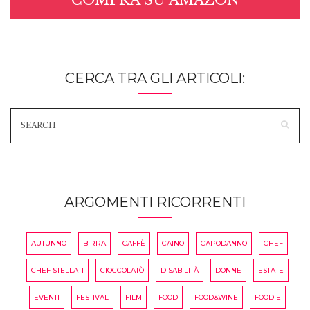
COMPRA SU AMAZON
CERCA TRA GLI ARTICOLI:
ARGOMENTI RICORRENTI
AUTUNNO
BIRRA
CAFFÈ
CAINO
CAPODANNO
CHEF
CHEF STELLATI
CIOCCOLATÒ
DISABILITÀ
DONNE
ESTATE
EVENTI
FESTIVAL
FILM
FOOD
FOOD&WINE
FOODIE