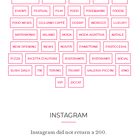
EVENTI
FESTIVAL
FILM
FOOD
FOOD&WINE
FOODIE
FOOD NEWS
GIULIANO CAFFÈ
GOSSIP
INDIRIZZI
LUXURY
MATRIMONIO
MILANO
MODA
MODA ADATTIVA
NATALE
NEW OPENING
NEWS
NOVITÀ
PANETTONE
PASTICCERIA
PIZZA
RICETTA D'AUTORE
RISTORANTE
RISTORANTI
SOCIAL
SUSHI DAILY
T18
TORINO
TRUMP
VALERIA PICCINI
VINO
VIP
ZICCAT
INSTAGRAM
Instagram did not return a 200.