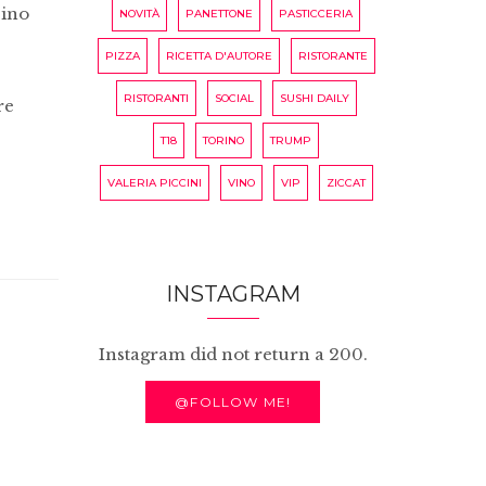
sino
NOVITÀ
PANETTONE
PASTICCERIA
PIZZA
RICETTA D'AUTORE
RISTORANTE
RISTORANTI
SOCIAL
SUSHI DAILY
re
T18
TORINO
TRUMP
VALERIA PICCINI
VINO
VIP
ZICCAT
INSTAGRAM
Instagram did not return a 200.
@FOLLOW ME!