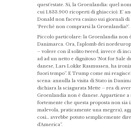
quest’estate. Sì, la Groenlandia: quel non
cui 1.833.900 ricoperti di ghiaccio). E’ a
Donald non faceva casino sui giornali di
‘Perchè non comprarsi la Groenlandia?’.
Piccolo particolare: la Groenlandia non è
Danimarca. Ora, l’aplomb dei nordeuropei
– volere con il solito tweed, invece di inc
ad ad un netto e dignitoso ‘Not for Sale 
danese, Lars Lokke Rasmussen, ha ironizz
fuori tempo”. E Trump come mi reagisce? P
scena: annulla la visita di Stato in Danim
dichiara la sciagurata Mette – rea di ave
Groenlandia non è danese. Appartiene a s
fortemente che questa proposta non sia i
malevola, praticamente una megera), aggi
così… avrebbe potuto semplicemente dire 
d’America”.