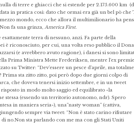
nulla di terre e ghiacci che si estende per 2.175.600 km (d
ndata in pratica così: dato che ormai era già un bel pò che
 mezzo mondo, ecco che allora il multimilionario ha pens
 Non fa una grinza,
America First
.
 esattamente terra di nessuno, anzi. Fa parte della
 è riconosciuto, per cui, una volta reso pubblico il Dona
azzarsi (e avrebbero avuto ragione), i danesi si sono limitat
della Prima Ministra Mette Frederiksen, mentre l’ex premi
ato su Twitter: “Dev’essere un pesce d’aprile, ma totalm
rima sta zitto zitto, poi però dopo due giorni colpo di
arca, che doveva tenersi inizio settembre, e in un tweet
r risposto in modo molto saggio ed equilibrato
«la
e stessa (essendo un territorio autonomo, ndr). Spero
ntesa in maniera seria»),
una”nasty woman” (cattiva,
ungendo sempre via tweet: “Non è stato carino rifiutare
di no.Non sta parlando con me ma con gli Stati Uniti