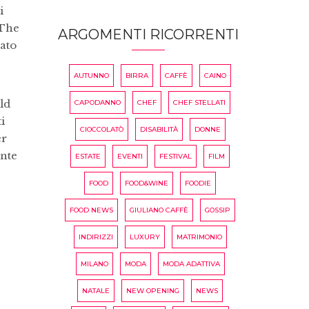
i
 The
ARGOMENTI RICORRENTI
ato
AUTUNNO
BIRRA
CAFFÈ
CAINO
ld
CAPODANNO
CHEF
CHEF STELLATI
i
CIOCCOLATÒ
DISABILITÀ
DONNE
er
ente
ESTATE
EVENTI
FESTIVAL
FILM
FOOD
FOOD&WINE
FOODIE
FOOD NEWS
GIULIANO CAFFÈ
GOSSIP
INDIRIZZI
LUXURY
MATRIMONIO
MILANO
MODA
MODA ADATTIVA
NATALE
NEW OPENING
NEWS