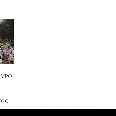
EMPO
ngo