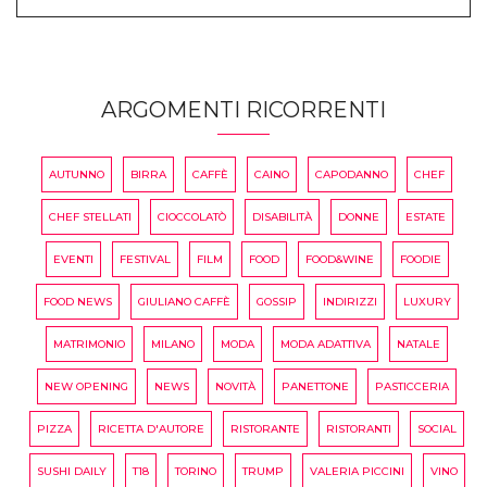
ARGOMENTI RICORRENTI
AUTUNNO
BIRRA
CAFFÈ
CAINO
CAPODANNO
CHEF
CHEF STELLATI
CIOCCOLATÒ
DISABILITÀ
DONNE
ESTATE
EVENTI
FESTIVAL
FILM
FOOD
FOOD&WINE
FOODIE
FOOD NEWS
GIULIANO CAFFÈ
GOSSIP
INDIRIZZI
LUXURY
MATRIMONIO
MILANO
MODA
MODA ADATTIVA
NATALE
NEW OPENING
NEWS
NOVITÀ
PANETTONE
PASTICCERIA
PIZZA
RICETTA D'AUTORE
RISTORANTE
RISTORANTI
SOCIAL
SUSHI DAILY
T18
TORINO
TRUMP
VALERIA PICCINI
VINO