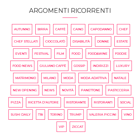
ARGOMENTI RICORRENTI
AUTUNNO
BIRRA
CAFFÈ
CAINO
CAPODANNO
CHEF
CHEF STELLATI
CIOCCOLATÒ
DISABILITÀ
DONNE
ESTATE
EVENTI
FESTIVAL
FILM
FOOD
FOOD&WINE
FOODIE
FOOD NEWS
GIULIANO CAFFÈ
GOSSIP
INDIRIZZI
LUXURY
MATRIMONIO
MILANO
MODA
MODA ADATTIVA
NATALE
NEW OPENING
NEWS
NOVITÀ
PANETTONE
PASTICCERIA
PIZZA
RICETTA D'AUTORE
RISTORANTE
RISTORANTI
SOCIAL
SUSHI DAILY
T18
TORINO
TRUMP
VALERIA PICCINI
VINO
VIP
ZICCAT