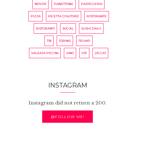
NOVITÀ
PANETTONE
PASTICCERIA
PIZZA
RICETTA D'AUTORE
RISTORANTE
RISTORANTI
SOCIAL
SUSHI DAILY
T18
TORINO
TRUMP
VALERIA PICCINI
VINO
VIP
ZICCAT
INSTAGRAM
Instagram did not return a 200.
@FOLLOW ME!