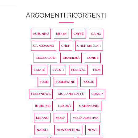
ARGOMENTI RICORRENTI
AUTUNNO
BIRRA
CAFFÈ
CAINO
CAPODANNO
CHEF
CHEF STELLATI
CIOCCOLATÒ
DISABILITÀ
DONNE
ESTATE
EVENTI
FESTIVAL
FILM
FOOD
FOOD&WINE
FOODIE
FOOD NEWS
GIULIANO CAFFÈ
GOSSIP
INDIRIZZI
LUXURY
MATRIMONIO
MILANO
MODA
MODA ADATTIVA
NATALE
NEW OPENING
NEWS