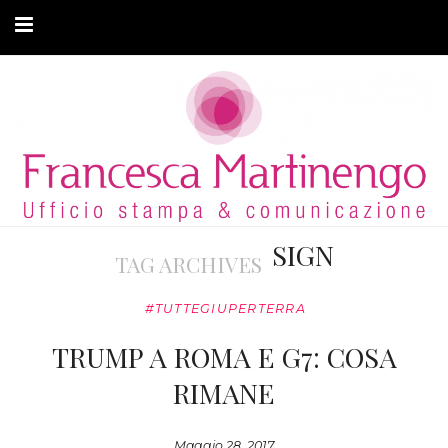
CHI SONO
CLIENTI
ARTICOLI
MODA ADATTIVA
SIGN
TAG ARCHIVES
CONTATTI
#TUTTEGIUPERTERRA
PRIVACY
TRUMP A ROMA E G7: COSA
RIMANE
Maggio 28, 2017