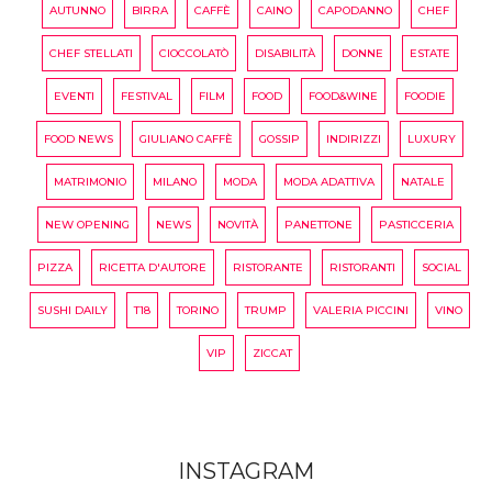
AUTUNNO
BIRRA
CAFFÈ
CAINO
CAPODANNO
CHEF
CHEF STELLATI
CIOCCOLATÒ
DISABILITÀ
DONNE
ESTATE
EVENTI
FESTIVAL
FILM
FOOD
FOOD&WINE
FOODIE
FOOD NEWS
GIULIANO CAFFÈ
GOSSIP
INDIRIZZI
LUXURY
MATRIMONIO
MILANO
MODA
MODA ADATTIVA
NATALE
NEW OPENING
NEWS
NOVITÀ
PANETTONE
PASTICCERIA
PIZZA
RICETTA D'AUTORE
RISTORANTE
RISTORANTI
SOCIAL
SUSHI DAILY
T18
TORINO
TRUMP
VALERIA PICCINI
VINO
VIP
ZICCAT
INSTAGRAM