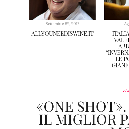
Settembre 22, 2017
Ag
ALLYOUNEEDISWINE.IT
ITALI
VALER
ABB
“INVERNA
LE P
GIANF
VA
«ONE SHOT».
IL MIGLIOR 