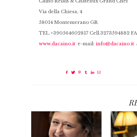
Caino Relais & Chateaux Grand Chef
Via della Chiesa, 4
58014 Montemerano GR
TEL.+390564602817 Cell.3273594882 
www.dacaino.it
e-mail:
info@dacaino.it
R