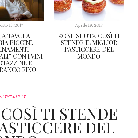
osto 15, 2017
Aprile 19, 2017
A A TAVOLA –
«ONE SHOT». COSÌ TI
IA PICCINI,
STENDE IL MIGLIOR
INAMENTI
PASTICCERE DEL
LI” CON I VINI
MONDO
OTAZZINE E
RANCO FINO
NITYFAIR.IT
 COSÌ TI STENDE
PASTICCERE DEL