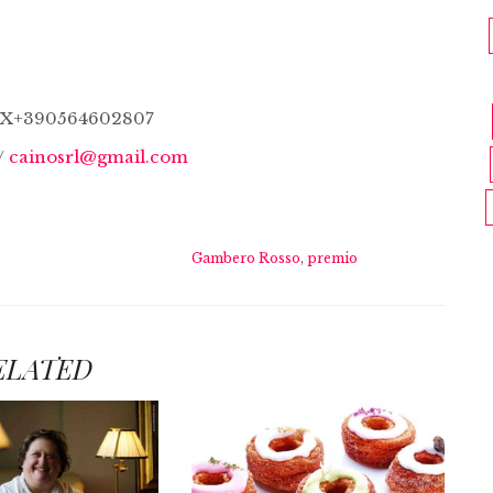
FAX+390564602807
/
cainosrl@gmail.com
Gambero Rosso
,
premio
ELATED