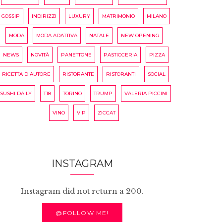
GOSSIP
INDIRIZZI
LUXURY
MATRIMONIO
MILANO
MODA
MODA ADATTIVA
NATALE
NEW OPENING
NEWS
NOVITÀ
PANETTONE
PASTICCERIA
PIZZA
RICETTA D'AUTORE
RISTORANTE
RISTORANTI
SOCIAL
SUSHI DAILY
T18
TORINO
TRUMP
VALERIA PICCINI
VINO
VIP
ZICCAT
INSTAGRAM
Instagram did not return a 200.
@FOLLOW ME!