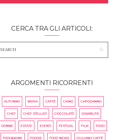
CERCA TRA GLI ARTICOLI:
ARGOMENTI RICORRENTI
AUTUNNO
BIRRA
CAFFÈ
CAINO
CAPODANNO
CHEF
CHEF STELLATI
CIOCCOLATÒ
DISABILITÀ
DONNE
ESTATE
EVENTI
FESTIVAL
FILM
FOOD
FOOD&WINE
FOODIE
FOOD NEWS
GIULIANO CAFFÈ