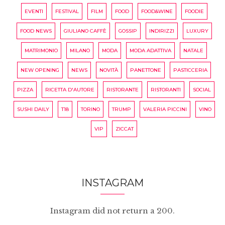
EVENTI
FESTIVAL
FILM
FOOD
FOOD&WINE
FOODIE
FOOD NEWS
GIULIANO CAFFÈ
GOSSIP
INDIRIZZI
LUXURY
MATRIMONIO
MILANO
MODA
MODA ADATTIVA
NATALE
NEW OPENING
NEWS
NOVITÀ
PANETTONE
PASTICCERIA
PIZZA
RICETTA D'AUTORE
RISTORANTE
RISTORANTI
SOCIAL
SUSHI DAILY
T18
TORINO
TRUMP
VALERIA PICCINI
VINO
VIP
ZICCAT
INSTAGRAM
Instagram did not return a 200.