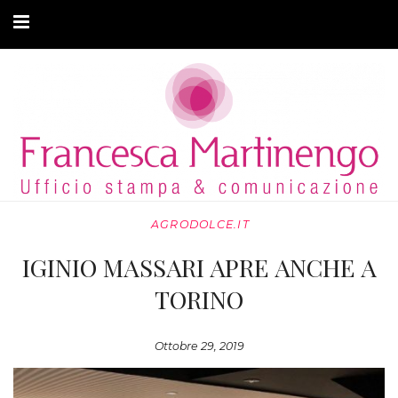
CHI SONO
CLIENTI
ARTICOLI
MODA ADATTIVA
AGRODOLCE.IT
CONTATTI
IGINIO MASSARI APRE ANCHE A
PRIVACY
TORINO
Ottobre 29, 2019