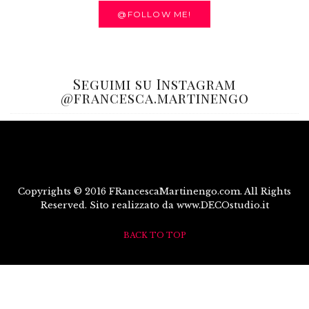
@FOLLOW ME!
Seguimi su Instagram
@francesca.martinengo
Copyrights © 2016 FRancescaMartinengo.com. All Rights
Reserved. Sito realizzato da www.DECOstudio.it
BACK TO TOP