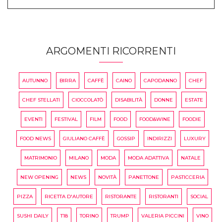
ARGOMENTI RICORRENTI
AUTUNNO
BIRRA
CAFFÈ
CAINO
CAPODANNO
CHEF
CHEF STELLATI
CIOCCOLATÒ
DISABILITÀ
DONNE
ESTATE
EVENTI
FESTIVAL
FILM
FOOD
FOOD&WINE
FOODIE
FOOD NEWS
GIULIANO CAFFÈ
GOSSIP
INDIRIZZI
LUXURY
MATRIMONIO
MILANO
MODA
MODA ADATTIVA
NATALE
NEW OPENING
NEWS
NOVITÀ
PANETTONE
PASTICCERIA
PIZZA
RICETTA D'AUTORE
RISTORANTE
RISTORANTI
SOCIAL
SUSHI DAILY
T18
TORINO
TRUMP
VALERIA PICCINI
VINO