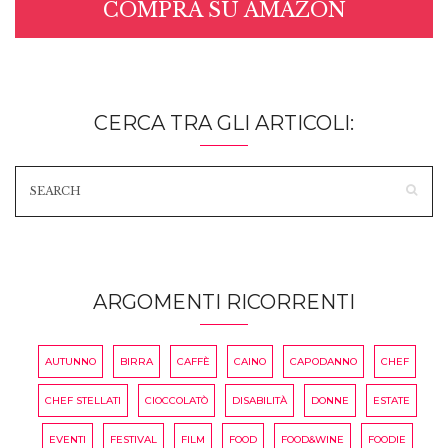
COMPRA SU AMAZON
CERCA TRA GLI ARTICOLI:
ARGOMENTI RICORRENTI
AUTUNNO
BIRRA
CAFFÈ
CAINO
CAPODANNO
CHEF
CHEF STELLATI
CIOCCOLATÒ
DISABILITÀ
DONNE
ESTATE
EVENTI
FESTIVAL
FILM
FOOD
FOOD&WINE
FOODIE