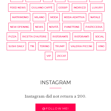
FOOD NEWS
GIULIANO CAFFÈ
GOSSIP
INDIRIZZI
LUXURY
MATRIMONIO
MILANO
MODA
MODA ADATTIVA
NATALE
NEW OPENING
NEWS
NOVITÀ
PANETTONE
PASTICCERIA
PIZZA
RICETTA D'AUTORE
RISTORANTE
RISTORANTI
SOCIAL
SUSHI DAILY
T18
TORINO
TRUMP
VALERIA PICCINI
VINO
VIP
ZICCAT
INSTAGRAM
Instagram did not return a 200.
@FOLLOW ME!