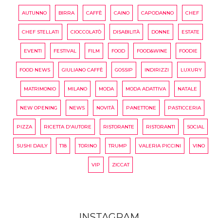
AUTUNNO
BIRRA
CAFFÈ
CAINO
CAPODANNO
CHEF
CHEF STELLATI
CIOCCOLATÒ
DISABILITÀ
DONNE
ESTATE
EVENTI
FESTIVAL
FILM
FOOD
FOOD&WINE
FOODIE
FOOD NEWS
GIULIANO CAFFÈ
GOSSIP
INDIRIZZI
LUXURY
MATRIMONIO
MILANO
MODA
MODA ADATTIVA
NATALE
NEW OPENING
NEWS
NOVITÀ
PANETTONE
PASTICCERIA
PIZZA
RICETTA D'AUTORE
RISTORANTE
RISTORANTI
SOCIAL
SUSHI DAILY
T18
TORINO
TRUMP
VALERIA PICCINI
VINO
VIP
ZICCAT
INSTAGRAM