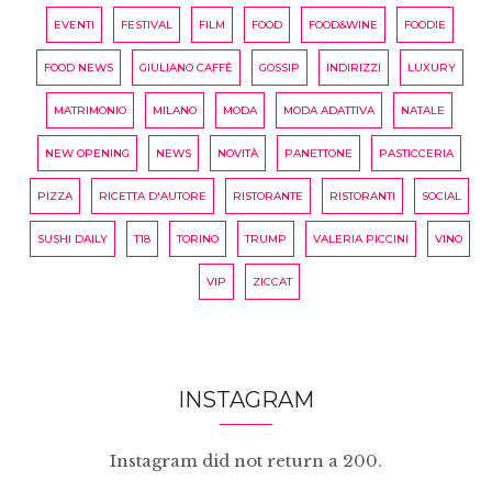
EVENTI
FESTIVAL
FILM
FOOD
FOOD&WINE
FOODIE
FOOD NEWS
GIULIANO CAFFÈ
GOSSIP
INDIRIZZI
LUXURY
MATRIMONIO
MILANO
MODA
MODA ADATTIVA
NATALE
NEW OPENING
NEWS
NOVITÀ
PANETTONE
PASTICCERIA
PIZZA
RICETTA D'AUTORE
RISTORANTE
RISTORANTI
SOCIAL
SUSHI DAILY
T18
TORINO
TRUMP
VALERIA PICCINI
VINO
VIP
ZICCAT
INSTAGRAM
Instagram did not return a 200.