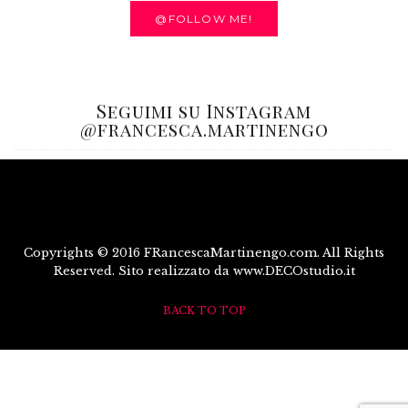
@FOLLOW ME!
Seguimi su Instagram
@francesca.martinengo
Copyrights © 2016 FRancescaMartinengo.com. All Rights
Reserved. Sito realizzato da www.DECOstudio.it
BACK TO TOP