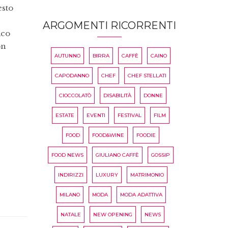
esto
ARGOMENTI RICORRENTI
ico
on
AUTUNNO
BIRRA
CAFFÈ
CAINO
CAPODANNO
CHEF
CHEF STELLATI
CIOCCOLATÒ
DISABILITÀ
DONNE
ESTATE
EVENTI
FESTIVAL
FILM
FOOD
FOOD&WINE
FOODIE
FOOD NEWS
GIULIANO CAFFÈ
GOSSIP
INDIRIZZI
LUXURY
MATRIMONIO
MILANO
MODA
MODA ADATTIVA
NATALE
NEW OPENING
NEWS