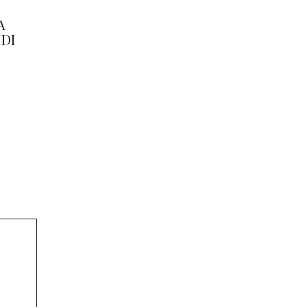
A
DI
D