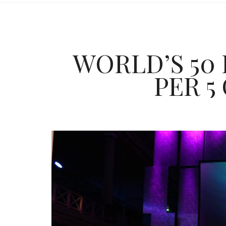
WORLD’S 50 
PER 5