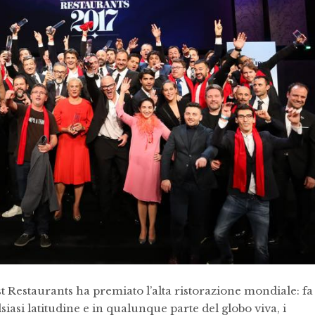
est Restaurants ha premiato l’alta ristorazione mondiale: fa
alsiasi latitudine e in qualunque parte del globo viva, i