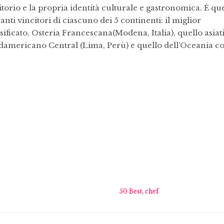
ritorio e la propria identità culturale e gastronomica.
È qu
ti vincitori di ciascuno dei 5 continenti: il miglior
ficato, Osteria Francescana(Modena, Italia), quello asiat
damericano Central (Lima, Perù) e quello dell’Oceania c
50 Best
,
chef