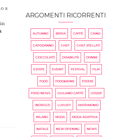
no a
ARGOMENTI RICORRENTI
 in
a
AUTUNNO
BIRRA
CAFFÈ
CAINO
CAPODANNO
CHEF
CHEF STELLATI
CIOCCOLATÒ
DISABILITÀ
DONNE
ESTATE
EVENTI
FESTIVAL
FILM
FOOD
FOOD&WINE
FOODIE
FOOD NEWS
GIULIANO CAFFÈ
GOSSIP
INDIRIZZI
LUXURY
MATRIMONIO
MILANO
MODA
MODA ADATTIVA
NATALE
NEW OPENING
NEWS