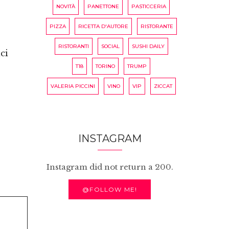
NOVITÀ
PANETTONE
PASTICCERIA
PIZZA
RICETTA D'AUTORE
RISTORANTE
RISTORANTI
SOCIAL
SUSHI DAILY
ci
T18
TORINO
TRUMP
VALERIA PICCINI
VINO
VIP
ZICCAT
INSTAGRAM
Instagram did not return a 200.
@FOLLOW ME!