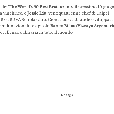
o dei
The World’s 50 Best Restaurants
, il prossimo 19 giug
a vincitrice: è
Jessie Liu
, ventiquattrenne chef di Taipei
Best BBVA Scholarship. Cioè la borsa di studio sviluppata
o multinazionale spagnolo
Banco Bilbao Vizcaya Argentari
’eccellenza culinaria in tutto il mondo.
No tags