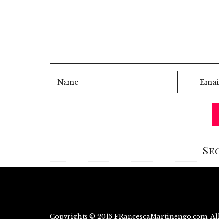
Se
Copyrights © 2016 FRancescaMartinengo.com. All 