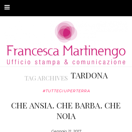
CHI SONO
CLIENTI
ARTICOLI
MODA ADATTIVA
TARDONA
TAG ARCHIVES
CONTATTI
#TUTTEGIUPERTERRA
PRIVACY
CHE ANSIA. CHE BARBA. CHE
NOIA
Gennaio 21, 2017