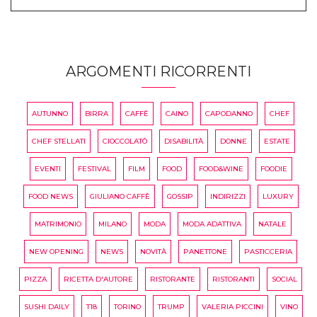
ARGOMENTI RICORRENTI
AUTUNNO
BIRRA
CAFFÈ
CAINO
CAPODANNO
CHEF
CHEF STELLATI
CIOCCOLATÒ
DISABILITÀ
DONNE
ESTATE
EVENTI
FESTIVAL
FILM
FOOD
FOOD&WINE
FOODIE
FOOD NEWS
GIULIANO CAFFÈ
GOSSIP
INDIRIZZI
LUXURY
MATRIMONIO
MILANO
MODA
MODA ADATTIVA
NATALE
NEW OPENING
NEWS
NOVITÀ
PANETTONE
PASTICCERIA
PIZZA
RICETTA D'AUTORE
RISTORANTE
RISTORANTI
SOCIAL
SUSHI DAILY
T18
TORINO
TRUMP
VALERIA PICCINI
VINO