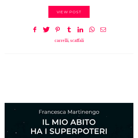
VIEW POST
carrelli
,
scaffali