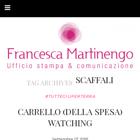
CHI SONO
CLIENTI
ARTICOLI
MODA ADATTIVA
SCAFFALI
TAG ARCHIVES
CONTATTI
#TUTTEGIUPERTERRA
PRIVACY
CARRELLO (DELLA SPESA)
WATCHING
Settembre 17, 2016